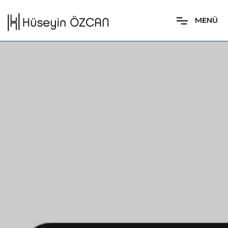
M
E
N
Ü